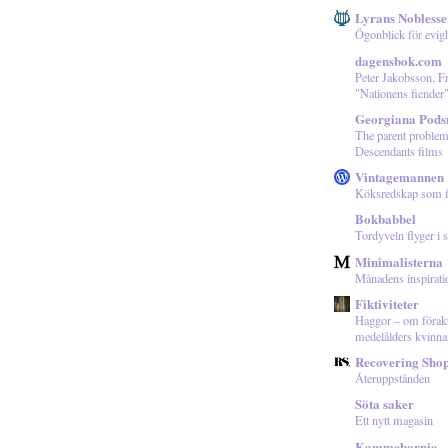
Lyrans Noblesse
Ögonblick för evig
dagensbok.com
Peter Jakobsson, Fr
"Nationens fiender
Georgiana Podsn
The parent problem
Descendants films
Vintagemannen
Köksredskap som fu
Bokbabbel
Tordyveln flyger i
Minimalisterna
Månadens inspirat
Fiktiviteter
Haggor – om förakt
medelålders kvinna
Recovering Shop
Återuppstånden
Söta saker
Ett nytt magasin
Kammebornia