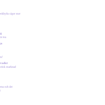
okhylla säger mer
rg
en toa
ga
en!
avader
istisk marknad
rna och det
t