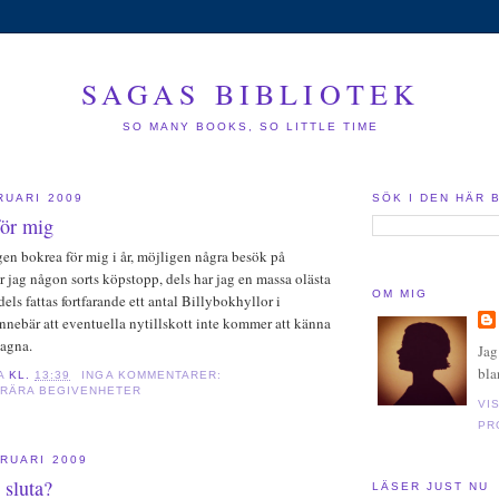
SAGAS BIBLIOTEK
SO MANY BOOKS, SO LITTLE TIME
RUARI 2009
SÖK I DEN HÄR
för mig
ngen bokrea för mig i år, möjligen några besök på
r jag någon sorts köpstopp, dels har jag en massa olästa
OM MIG
dels fattas fortfarande ett antal Billybokhyllor i
 innebär att eventuella nytillskott inte kommer att känna
tagna.
Jag
bla
A
KL.
13:39
INGA KOMMENTARER:
ERÄRA BEGIVENHETER
VI
PR
RUARI 2009
e sluta?
LÄSER JUST NU