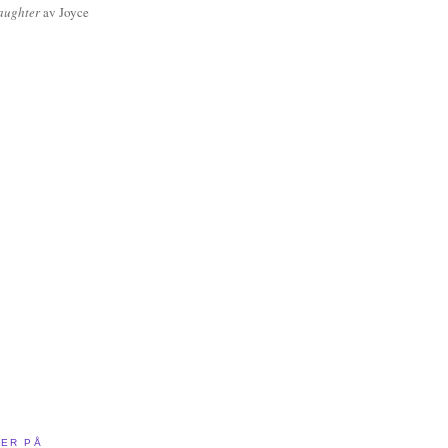
aughter
av Joyce
NER PÅ