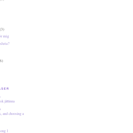
(3)
ör mig
 sluta?
6)
ÄSER
a
sk jättinna
s
k, and choosing a
song 1