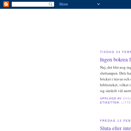
TISDAG 24 FEB
Ingen bokrea 
Nej, det blir nog i
sluttampen. Dels ha
böcker i travar och 
biblioteket, vilket
sig särskilt väl mot
UPPLAGD AV
SAG
ETIKETTER:
LITT
FREDAG 13 FEB
Sluta eller int