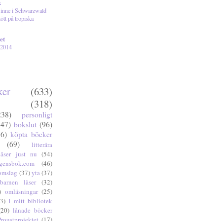
k
inne i Schwarzwald
tött på tropiska
et
 2014
er
(633)
(318)
238)
personligt
147)
bokslut
(96)
86)
köpta böcker
(69)
litterära
läser just nu
(54)
gensbok.com
(46)
omslag
(37)
yta
(37)
barnen läser
(32)
)
omläsningar
(25)
3)
I mitt bibliotek
(20)
lånade böcker
Proustprojektet
(17)