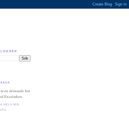
 BLOGGEN
SAGA
 är en skönande fast
nd Excelarken.
SA HELA MIN
OFIL