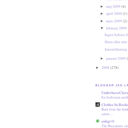
maj 2009
(4)
►
april 2009
(1)
►
mars 2009
(2)
►
februari 2009
▼
Ingen bokrea f
Sluta eller inte
Januariläsning
januari 2009
(
►
2008
(278)
►
BLOGGAR JAG L
UnderbaraClar
En frodvuxen nordi
Clothes In Book
Back from the brin
career....
enligt O
The Buccaneers sä