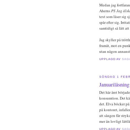
Medan jag fortfaran
Aherns
PS Jag älsk
text som läser sig 
spår efter sig. Irri
samtidigt så lätt at
Jag skyller på tröt
framåt, mot en pun
utan någon annanst
UPPLAGD AV
SAG
SÖNDAG 1 FEBR
Januariläsning
Det här året börjad
konsumtion. Det kän
det. Elva böcker på 
på kontoret, infalle
att sången får stry
mer än lovligt lättlä
UPPLAGD AV
SAG