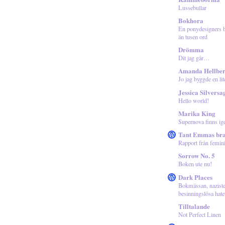
Lussebullar
Bokhora
En ponydesigners b
än tusen ord
Drömma
Dit jag går…
Amanda Hellbe
Jo jag byggde en lit
Jessica Silversa
Hello world!
Marika King
Supernova finns ig
Tant Emmas br
Rapport från femin
Sorrow No. 5
Boken ute nu!
Dark Places
Bokmässan, naziste
besinningslösa hate
Tilltalande
Not Perfect Linen