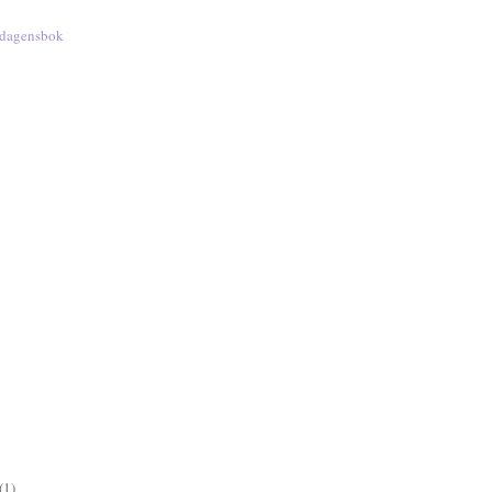
 dagensbok
(1)