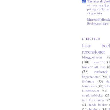
Thereses dagbo
som om man djupt 
plötsligt skulle ha s
slingerväxter
Marcusbibliotek
Bokbloggarhjälpen
ETIKETTER
lästa böck
recensioner
bloggosfären
(
(180)
Tematrio
(
böcker att läsa
(
(72)
bibliotek
begivenheter
(56)
författare
(53)
da
barnböcker
(40)
bok
bilderböcker
(33)
ungdomsböcker
(27
inte lästa böcker
(2
(21)
fådda böcker
(20)
bokbyte
(18)