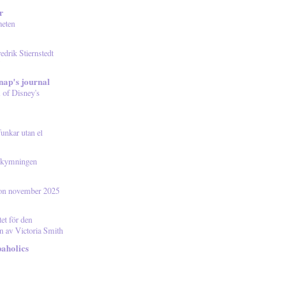
r
heten
edrik Stiernstedt
"
ap's journal
 of Disney's
nkar utan el
 skymningen
ion november 2025
et för den
n av Victoria Smith
aholics