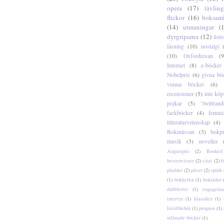
opera
(17)
tävling
flickor
(16)
boksam
(14)
utmaningar
(
dyrgriparna
(12)
listo
läsning
(10)
nostalgi
(10)
Oxfordresan
(9
Internet
(8)
e-böcker
Nobelpris
(6)
givna bö
vunna böcker
(6)
recensioner
(5)
inte köp
pojkar
(5)
"twittrand
fackböcker
(4)
femini
litteraturvetenskap
(4)
Bokmässan
(3)
bokpr
musik
(3)
noveller
Augustpris
(2)
Booked
besserwisser
(2)
citat
(2)
f
pladder
(2)
priser
(2)
språk
(1)
bokhyllor
(1)
boklådor
dubbletter
(1)
engagema
intervju
(1)
klassiker
(1)
lästillbehör
(1)
prognos
(1)
utlånade böcker
(1)