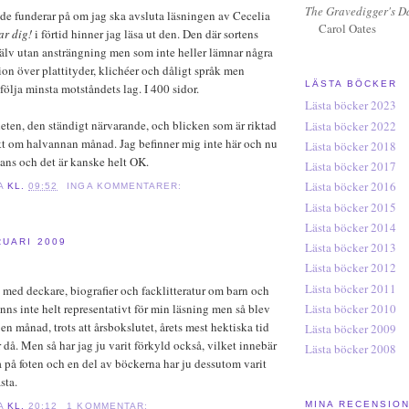
The Gravedigger's D
de funderar på om jag ska avsluta läsningen av Cecelia
Carol Oates
ar dig!
i förtid hinner jag läsa ut den. Den där sortens
själv utan ansträngning men som inte heller lämnar några
tation över plattityder, klichéer och dåligt språk men
LÄSTA BÖCKER
t följa minsta motståndets lag. I 400 sidor.
Lästa böcker 2023
theten, den ständigt närvarande, och blicken som är riktad
Lästa böcker 2022
kt om halvannan månad. Jag befinner mig inte här och nu
Lästa böcker 2018
ans och det är kanske helt OK.
Lästa böcker 2017
Lästa böcker 2016
A
KL.
09:52
INGA KOMMENTARER:
Lästa böcker 2015
Lästa böcker 2014
UARI 2009
Lästa böcker 2013
Lästa böcker 2012
Lästa böcker 2011
e med deckare, biografier och facklitteratur om barn och
Lästa böcker 2010
ns inte helt representativt för min läsning men så blev
en månad, trots att årsbokslutet, årets mest hektiska tid
Lästa böcker 2009
r då. Men så har jag ju varit förkyld också, vilket innebär
Lästa böcker 2008
ka på foten och en del av böckerna har ju dessutom varit
sta.
MINA RECENSIO
A
KL.
20:12
1 KOMMENTAR: