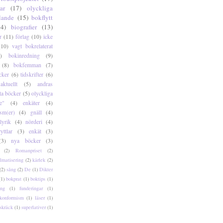
ar
(17)
olyckliga
lande
(15)
bokflytt
14)
biografier
(13)
r
(11)
förlag
(10)
icke
(10)
vagt bokrelaterat
)
bokinredning
(9)
(8)
bokfemman
(7)
cker
(6)
tidskrifter
(6)
aktuellt
(5)
andras
ta böcker
(5)
olyckliga
e"
(4)
enkäter
(4)
sm(er)
(4)
gnäll
(4)
lyrik
(4)
nörderi
(4)
yttlar
(3)
enkät
(3)
(3)
nya böcker
(3)
(2)
Romanpriset
(2)
ilmatisering
(2)
kärlek
(2)
(2)
sång
(2)
De
(1)
Dikter
(1)
bokprat
(1)
boktips
(1)
ng
(1)
funderingar
(1)
konformism
(1)
läser
(1)
skräck
(1)
superlativer
(1)