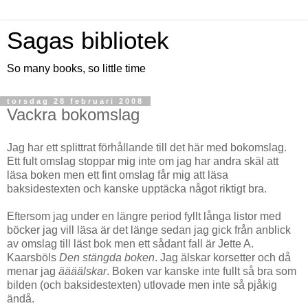
Sagas bibliotek
So many books, so little time
torsdag 28 februari 2008
Vackra bokomslag
Jag har ett splittrat förhållande till det här med bokomslag.
Ett fult omslag stoppar mig inte om jag har andra skäl att
läsa boken men ett fint omslag får mig att läsa
baksidestexten och kanske upptäcka något riktigt bra.
Eftersom jag under en längre period fyllt långa listor med
böcker jag vill läsa är det länge sedan jag gick från anblick
av omslag till läst bok men ett sådant fall är Jette A.
Kaarsböls
Den stängda boken
. Jag älskar korsetter och då
menar jag
äääälskar
. Boken var kanske inte fullt så bra som
bilden (och baksidestexten) utlovade men inte så pjåkig
ändå.