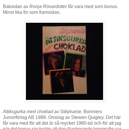
Baksidan av
Ronja Rövardotter
får vara med som bonus.
Minst lika fin som framsidan.
Ättiksgurka med choklad
av Stéphanie. Bonniers
Juniorförlag AB 1988. Omslag av Stewen Quigley. Det här
får vara med för att det är så mycket 1980-tal och för att jag
när det begav sig tyckte att den illustrerande typografin var